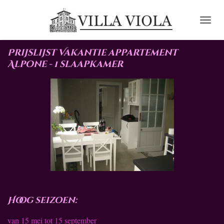
Ga
direct
naar
de
Prijslijst Vakantie appartement
hoofdinhoud
Alpone - 1 slaapkamer
Hoog seizoen:
van 15 mei tot 15 september