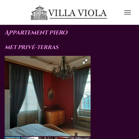
Ga
direct
naar
de
Appartement Piero
hoofdinhoud
met privé-terras